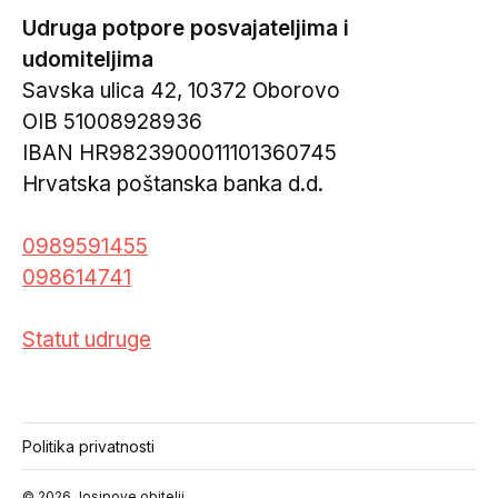
Udruga potpore posvajateljima i
udomiteljima
Savska ulica 42, 10372 Oborovo
OIB 51008928936
IBAN HR9823900011101360745
Hrvatska poštanska banka d.d.
0989591455
098614741
Statut udruge
Politika privatnosti
© 2026
Josipove obitelji