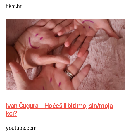
hkm.hr
Ivan Čugura – Hoćeš li biti moj sin/moja
kći?
youtube.com