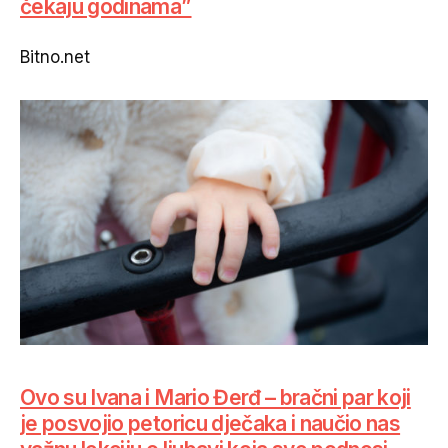
čekaju godinama”
Bitno.net
Ovo su Ivana i Mario Đerđ – bračni par koji
je posvojio petoricu dječaka i naučio nas