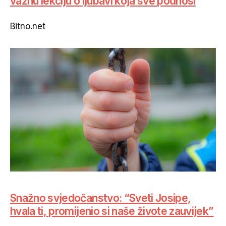
važnu lekciju o ljubavi koja sve podnosi
Bitno.net
Snažno svjedočanstvo: “Sveti Josipe,
hvala ti, promijenio si naše živote zauvijek”