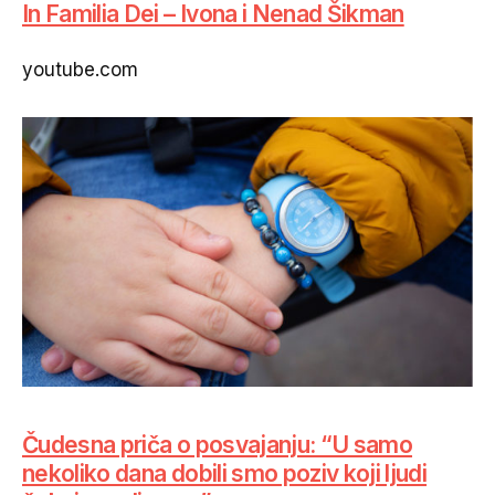
In Familia Dei – Ivona i Nenad Šikman
youtube.com
Čudesna priča o posvajanju: “U samo
nekoliko dana dobili smo poziv koji ljudi